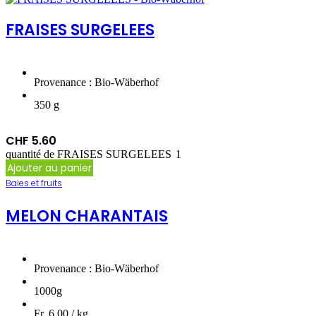
FRAISES SURGELEES
Provenance : Bio-Wäberhof
350 g
CHF
5.60
quantité de FRAISES SURGELEES
Ajouter au panier
Baies et fruits
MELON CHARANTAIS
Provenance : Bio-Wäberhof
1000g
Fr. 6.00 / kg