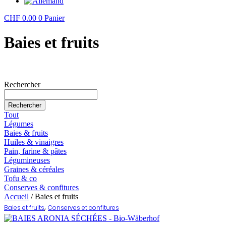
CHF
0.00
0
Panier
Baies et fruits
Rechercher
Rechercher
Tout
Légumes
Baies & fruits
Huiles & vinaigres
Pain, farine & pâtes
Légumineuses
Graines & céréales
Tofu & co
Conserves & confitures
Accueil
/ Baies et fruits
,
Baies et fruits
Conserves et confitures