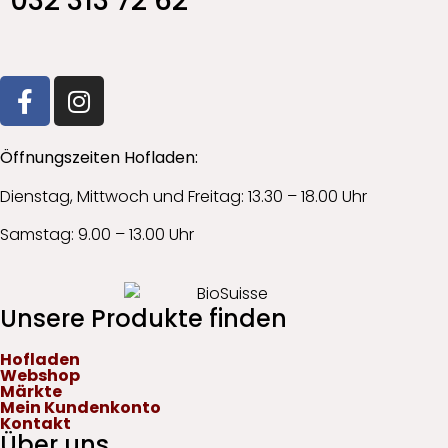
032 313 72 62
Öffnungszeiten Hofladen:
Dienstag, Mittwoch und Freitag: 13.30 – 18.00 Uhr
Samstag: 9.00 – 13.00 Uhr
Unsere Produkte finden
WPCo
powered by
Hofladen
Webshop
Märkte
Mein Kundenkonto
Kontakt
Über uns