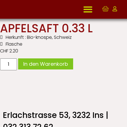
Start
/
Eingemachtes und Confitüre
/ APFELSAFT 0.33 L
APFELSAFT 0.33 L
Herkunft : Bio-knospe, Schweiz
Flasche
CHF
2.20
Alternative:
In den Warenkorb
Erlachstrasse 53, 3232 Ins |